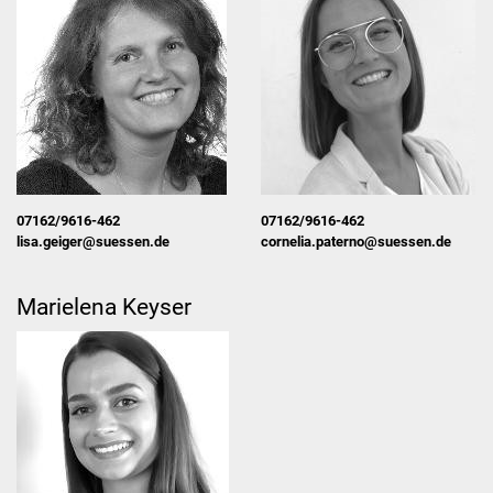
Sport und Bewegung
Kooperation KiGa
Lesebegleiter
Lese-Aktionstage
07162/9616-462
07162/9616-462
Koko Reli
lisa.geiger@suessen.de
cornelia.paterno@suessen.de
Förderverein
Marielena Keyser
Formulare
Betreuung
Informationen zu
weiterführenden Schulen