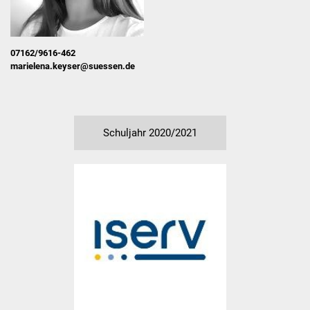
Kooperation Kindergarten
Gemeinschaftsschule
07162/9616-462
marielena.keyser@suessen.de
Aktuelles
Schulgemeinschaft
Schuljahr 2020/2021
Schulleitungsteam
Sekretariat GMS
Kollegium
Pädag. Assistentin
Hausmeister
SMV