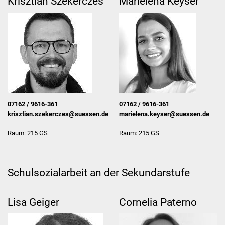
Krisztián Szekerczés
Marielena Keyser
Hausmeister
Kollegium
Aktuelles
Schulprofil
07162 / 9616-361
07162 / 9616-361
krisztian.szekerczes@suessen.de
marielena.keyser@suessen.de
Informationen
Raum: 215 GS
Raum: 215 GS
Ganztagesschule
Schulsozialarbeit
Schulsozialarbeit an der Sekundarstufe
Projekte
Lisa Geiger
Cornelia Paterno
Schulreifes Kind