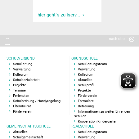
Elternbeirat
hier geht´s zu iserv...
Übermittag Team
Leitbild
nach oben
Berufsorientierung
SCHULVERBUND
GRUNDSCHULE
Schulleitung
Schulleitungsteam
Unterstützung und
Verwaltung
Verwaltung
Kollegium
Kollegium
Beratung
Schulsozialarbeit
Aktuelles
Projekte
Schulprofil
Förderverein
Termine
Projekte
Ferienplan
Förderverein
Schulordnung / Handyregelung
Formulare
Schulsozialarbeit
Elternbeirat
Betreuung
Förderverein
Informationen zu weiterführenden
Schulen
Schulleben
Kooperation Kindergarten
GEMEINSCHAFTSSCHULE
REALSCHULE
Aktuelles
Schulleitungsteam
Methoden Montag
Schulgemeinschaft
Verwaltung