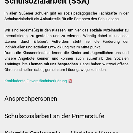
Schulsozialarbeit (SSA)
First Lego League
In allen Süßener Schulen gibt es sozialpädagogische Fachkräfte in der
Schulsozialarbeit als
Anlaufstelle
für alle Personen des Schullebens.
Termine
Wir sind regelmäßig in den Klassen, um hier das
soziale Miteinander
zu
thematisieren, zu gestalten und zu erlernen. Wichtig dabei ist uns das
Ferienplan
„Lernen durch Erleben“. Außerdem steht hier die Förderung der
individuellen und sozialen Entwicklung mit im Mittelpunkt.
Durch die Klasseneinsätze lernen die Kinder und Jugendlichen uns und
Schulordnung /
unsere Angebote kennen und können auch außerhalb des Sozialen
Handyregelung
Trainings ihre
Themen mit uns besprechen.
Dabei haben wir zwei offene
Ohren und helfen dabei, gemeinsam Lösungswege zu finden.
Elternbeirat
Konkludente Einverständniserklärung
Förderverein
Ansprechpersonen
Grundschule
Schulsozialarbeit an der Primarstufe
Schulleitungsteam
Verwaltung