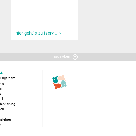
hier geht´s zu iserv...
nach oben
LE
itungsteam
ung
um
s
fil
ientierung
ich
re
slehrer
en