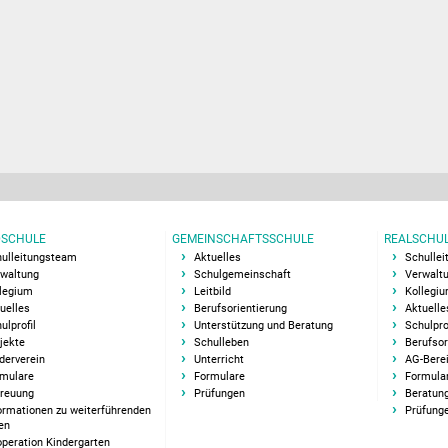
SCHULE
GEMEINSCHAFTSSCHULE
REALSCHU
ulleitungsteam
Aktuelles
Schulle
waltung
Schulgemeinschaft
Verwalt
legium
Leitbild
Kollegi
uelles
Berufsorientierung
Aktuelle
ulprofil
Unterstützung und Beratung
Schulpro
jekte
Schulleben
Berufsor
derverein
Unterricht
AG-Bere
mulare
Formulare
Formula
reuung
Prüfungen
Beratung
ormationen zu weiterführenden
Prüfung
en
peration Kindergarten