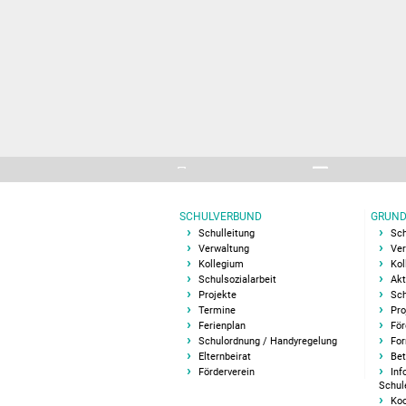
SCHULVERBUND
GRUND
Schulleitung
Sch
Verwaltung
Ver
Kollegium
Kol
Schulsozialarbeit
Akt
Projekte
Sch
Termine
Pro
Ferienplan
För
Schulordnung / Handyregelung
For
Elternbeirat
Bet
Förderverein
Inf
Schul
Koo