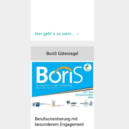
Kooperation Kindergarten
Gemeinschaftsschule
Aktuelles
hier geht´s zu iserv...
Schulgemeinschaft
BoriS Gütesiegel
Schulleitungsteam
Sekretariat GMS
Kollegium
Pädag. Assistentin
Hausmeister
Berufsorientierung mit
besonderem Engagement
SMV