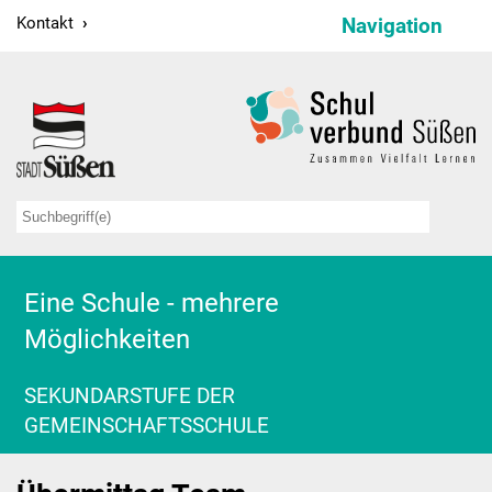
Kontakt
Navigation
Schulverbund
Schulleitung
Verwaltung
Sekretariate
Hausmeister
Eine Schule - mehrere
Möglichkeiten
Kollegium
Schulsozialarbeit
SEKUNDARSTUFE DER
GEMEINSCHAFTSSCHULE
Projekte
Bildungspartnerschaften