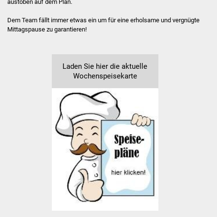
austoben auf dem Plan.
Hausmeister
Dem Team fällt immer etwas ein um für eine erholsame und vergnügte
Mittagspause zu garantieren!
Kollegium
Aktuelles
Laden Sie hier die aktuelle
Wochenspeisekarte
Schulprofil
Informationen
Ganztagesschule
Schulsozialarbeit
Projekte
Schulreifes Kind