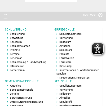
Elternbeirat
nach oben
Übermittag Team
SCHULVERBUND
GRUNDSCHULE
Leitbild
Schulleitung
Schulleitungsteam
Verwaltung
Verwaltung
Berufsorientierung
Kollegium
Kollegium
Schulsozialarbeit
Aktuelles
Projekte
Schulprofil
Unterstützung und
Termine
Projekte
Beratung
Ferienplan
Förderverein
Schulordnung / Handyregelung
Formulare
Elternbeirat
Betreuung
Förderverein
Förderverein
Informationen zu weiterführenden
Schulen
Kooperation Kindergarten
Schulsozialarbeit
GEMEINSCHAFTSSCHULE
REALSCHULE
Aktuelles
Schulleitungsteam
Schulgemeinschaft
Verwaltung
Schulleben
Leitbild
Kollegium
Berufsorientierung
Aktuelles
Unterstützung und Beratung
Schulprofil
Methoden Montag
Schulleben
Berufsorientierung