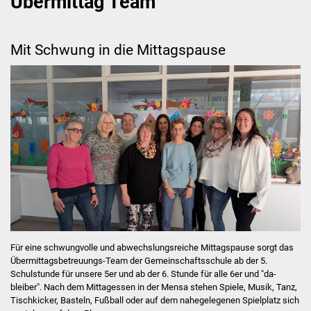
Übermittag Team
First Lego League
Mit Schwung in die Mittagspause
Termine
Ferienplan
Schulordnung /
Handyregelung
Elternbeirat
Förderverein
Grundschule
Für eine schwungvolle und abwechslungsreiche Mittagspause sorgt das
Übermittagsbetreuungs-Team der Gemeinschaftsschule ab der 5.
Schulstunde für unsere 5er und ab der 6. Stunde für alle 6er und "da-
Schulleitungsteam
bleiber". Nach dem Mittagessen in der Mensa stehen Spiele, Musik, Tanz,
Tischkicker, Basteln, Fußball oder auf dem nahegelegenen Spielplatz sich
Verwaltung