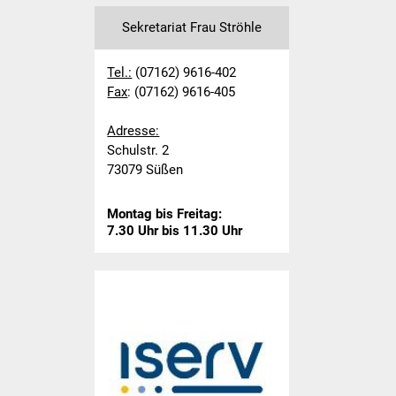
Sport und Bewegung
Sekretariat Frau Ströhle
Kooperation KiGa
Tel.:
(07162) 9616-402
Fax
: (07162) 9616-405
Lesebegleiter
Adresse:
Lese-Aktionstage
Schulstr. 2
73079 Süßen
Koko Reli
Montag bis Freitag:
Förderverein
7.30 Uhr bis 11.30 Uhr
Formulare
Betreuung
Informationen zu
weiterführenden Schulen