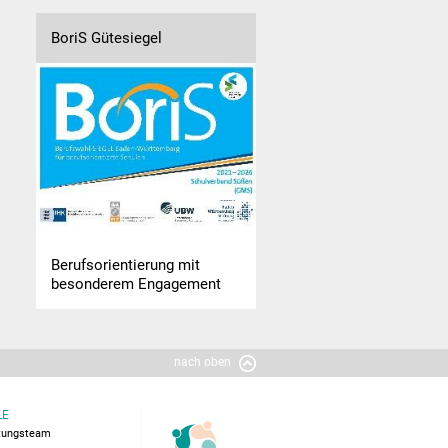
BoriS Gütesiegel
Berufsorientierung mit
besonderem Engagement
nach oben
LE
itungsteam