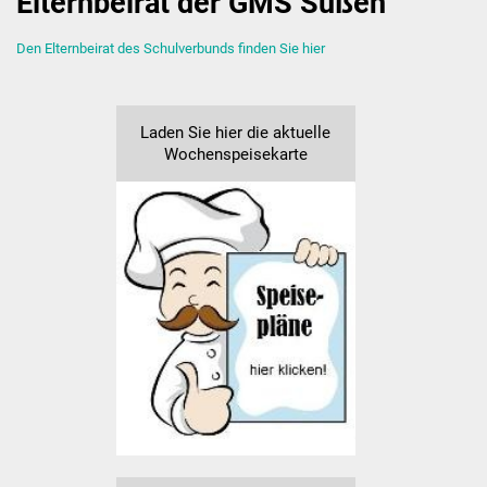
Elternbeirat der GMS Süßen
First Lego League
Den Elternbeirat des Schulverbunds finden Sie hier
Termine
Laden Sie hier die aktuelle
Ferienplan
Wochenspeisekarte
Schulordnung /
Handyregelung
Elternbeirat
Förderverein
Grundschule
Schulleitungsteam
Verwaltung