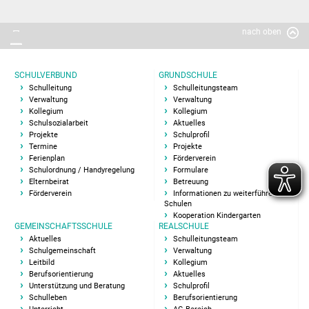
Kooperation Kindergarten
nach oben
Gemeinschaftsschule
Aktuelles
SCHULVERBUND
GRUNDSCHULE
Schulleitung
Schulleitungsteam
Verwaltung
Verwaltung
Schulgemeinschaft
Kollegium
Kollegium
Schulsozialarbeit
Aktuelles
Projekte
Schulprofil
Schulleitungsteam
Termine
Projekte
Ferienplan
Förderverein
Sekretariat GMS
Schulordnung / Handyregelung
Formulare
Elternbeirat
Betreuung
Förderverein
Informationen zu weiterführenden
Kollegium
Schulen
Kooperation Kindergarten
GEMEINSCHAFTSSCHULE
REALSCHULE
Pädag. Assistentin
Aktuelles
Schulleitungsteam
Schulgemeinschaft
Verwaltung
Leitbild
Kollegium
Hausmeister
Berufsorientierung
Aktuelles
Unterstützung und Beratung
Schulprofil
Schulleben
Berufsorientierung
SMV