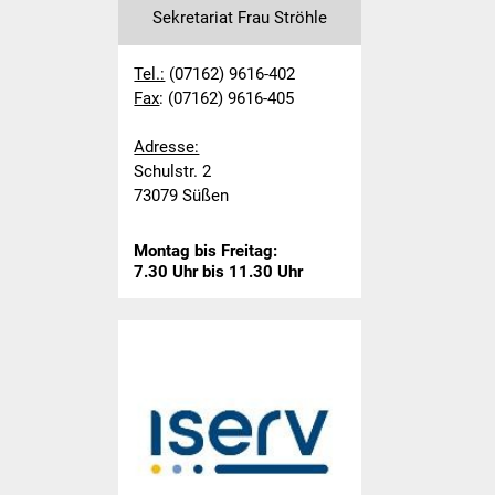
Sekretariat Frau Ströhle
Hausmeister
Tel.:
(07162) 9616-402
Kollegium
Fax
: (07162) 9616-405
Adresse:
Aktuelles
Schulstr. 2
73079 Süßen
Schulprofil
Montag bis Freitag:
Informationen
7.30 Uhr bis 11.30 Uhr
Ganztagesschule
Schulsozialarbeit
Projekte
Schulreifes Kind