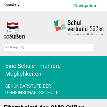
Kontakt
Navigation
Schulverbund
Schulleitung
Verwaltung
Sekretariate
Hausmeister
Eine Schule - mehrere
Möglichkeiten
Kollegium
Schulsozialarbeit
SEKUNDARSTUFE DER
GEMEINSCHAFTSSCHULE
Projekte
Bildungspartnerschaften