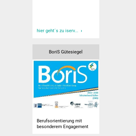
Sport und Bewegung
Kooperation KiGa
hier geht´s zu iserv...
Lesebegleiter
Lese-Aktionstage
BoriS Gütesiegel
Koko Reli
Förderverein
Formulare
Betreuung
Informationen zu
Berufsorientierung mit
weiterführenden Schulen
besonderem Engagement