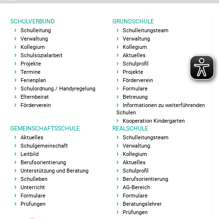
Elternbeirat
SCHULVERBUND
GRUNDSCHULE
Schulleitung
Schulleitungsteam
Übermittag Team
Verwaltung
Verwaltung
Kollegium
Kollegium
Schulsozialarbeit
Aktuelles
Leitbild
Projekte
Schulprofil
Termine
Projekte
Ferienplan
Förderverein
Berufsorientierung
Schulordnung / Handyregelung
Formulare
Elternbeirat
Betreuung
Förderverein
Informationen zu weiterführenden
Unterstützung und
Schulen
Beratung
Kooperation Kindergarten
GEMEINSCHAFTSSCHULE
REALSCHULE
Aktuelles
Schulleitungsteam
Förderverein
Schulgemeinschaft
Verwaltung
Leitbild
Kollegium
Berufsorientierung
Aktuelles
Schulsozialarbeit
Unterstützung und Beratung
Schulprofil
Schulleben
Berufsorientierung
Unterricht
AG-Bereich
Schulleben
Formulare
Formulare
Prüfungen
Beratungslehrer
Methoden Montag
Prüfungen