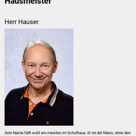
Hausmeister
First Lego League
Herr Hauser
Termine
Ferienplan
Schulordnung /
Handyregelung
Elternbeirat
Förderverein
Grundschule
Schulleitungsteam
Sein Name fällt wohl am meisten im Schulhaus. Er ist der Mann, ohne den
Verwaltung