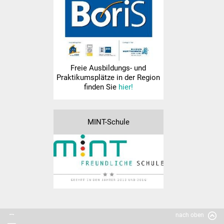
Kooperation Kindergarten
Gemeinschaftsschule
Aktuelles
Freie Ausbildungs- und
Schulgemeinschaft
Praktikumsplätze in der Region
finden Sie
hier!
Schulleitungsteam
MINT-Schule
Sekretariat GMS
Kollegium
Pädag. Assistentin
Hausmeister
nach oben
SMV