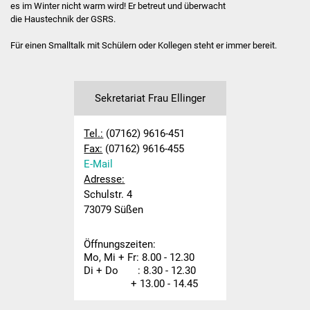
es im Winter nicht warm wird! Er betreut und überwacht
die Haustechnik der GSRS.
Hausmeister
Für einen Smalltalk mit Schülern oder Kollegen steht er immer bereit.
Kollegium
Aktuelles
Sekretariat Frau Ellinger
Schulprofil
Tel.:
(07162) 9616-451
Fax:
(07162) 9616-455
Informationen
E-Mail
Adresse:
Ganztagesschule
Schulstr. 4
73079 Süßen
Schulsozialarbeit
Öffnungszeiten:
Projekte
Mo, Mi + Fr: 8.00 - 12.30
Di + Do : 8.30 - 12.30
+ 13.00 - 14.45
Schulreifes Kind