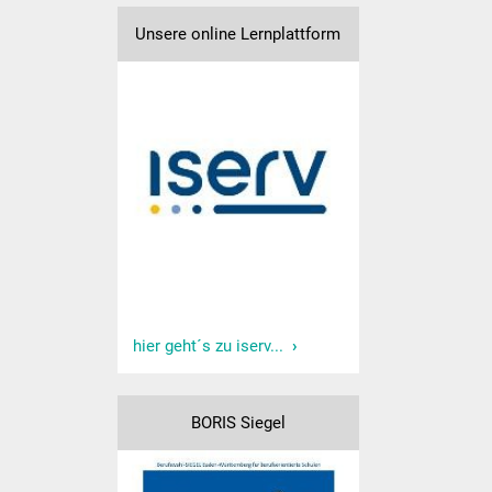
Sport und Bewegung
Unsere online Lernplattform
Kooperation KiGa
Lesebegleiter
Lese-Aktionstage
Koko Reli
Förderverein
Formulare
hier geht´s zu iserv...
Betreuung
BORIS Siegel
Informationen zu
weiterführenden Schulen