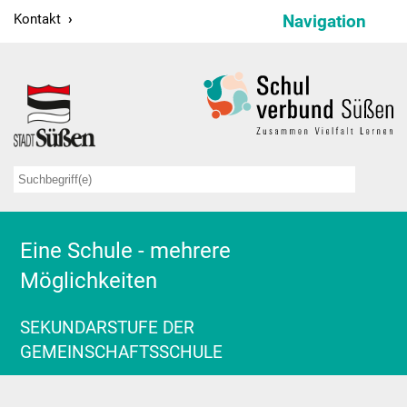
Kontakt
Navigation
Schulverbund
Schulleitung
Verwaltung
Sekretariate
Hausmeister
Eine Schule - mehrere
Möglichkeiten
Kollegium
Schulsozialarbeit
SEKUNDARSTUFE DER
GEMEINSCHAFTSSCHULE
Projekte
Bildungspartnerschaften