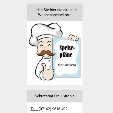
Laden Sie hier die aktuelle
First Lego League
Wochenspeisekarte
Termine
Ferienplan
Schulordnung /
Handyregelung
Elternbeirat
Förderverein
Grundschule
Sekretariat Frau Ströhle
Schulleitungsteam
Tel.:
(07162) 9616-402
Verwaltung