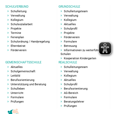
Kooperation Kindergarten
SCHULVERBUND
GRUNDSCHULE
Schulleitung
Schulleitungsteam
Gemeinschaftsschule
Verwaltung
Verwaltung
Kollegium
Kollegium
Schulsozialarbeit
Aktuelles
Aktuelles
Projekte
Schulprofil
Termine
Projekte
Ferienplan
Förderverein
Schulgemeinschaft
Schulordnung / Handyregelung
Formulare
Elternbeirat
Betreuung
Förderverein
Informationen zu weiterführenden
Schulleitungsteam
Schulen
Kooperation Kindergarten
GEMEINSCHAFTSSCHULE
REALSCHULE
Sekretariat GMS
Aktuelles
Schulleitungsteam
Schulgemeinschaft
Verwaltung
Kollegium
Leitbild
Kollegium
Berufsorientierung
Aktuelles
Unterstützung und Beratung
Schulprofil
Pädag. Assistentin
Schulleben
Berufsorientierung
Unterricht
AG-Bereich
Formulare
Formulare
Hausmeister
Prüfungen
Beratungslehrer
Prüfungen
SMV