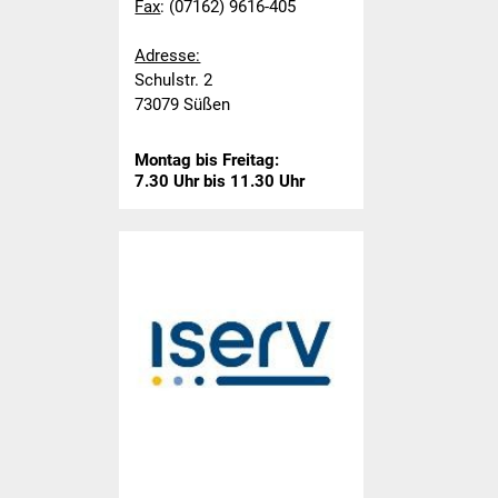
Fax
: (07162) 9616-405
Hausmeister
Adresse:
Schulstr. 2
Kollegium
73079 Süßen
Aktuelles
Montag bis Freitag:
7.30 Uhr bis 11.30 Uhr
Schulprofil
Informationen
Ganztagesschule
Schulsozialarbeit
Projekte
Schulreifes Kind