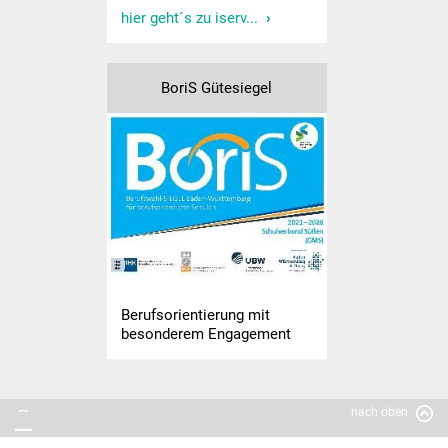
Sport und Bewegung
hier geht´s zu iserv...
Kooperation KiGa
BoriS Gütesiegel
Lesebegleiter
Lese-Aktionstage
Koko Reli
Förderverein
Formulare
Berufsorientierung mit
besonderem Engagement
Betreuung
Informationen zu
nach oben
weiterführenden Schulen