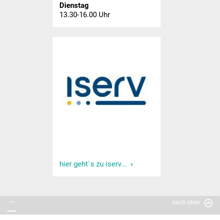
Dienstag
Kooperation Kindergarten
13.30-16.00 Uhr
Gemeinschaftsschule
Aktuelles
Schulgemeinschaft
Schulleitungsteam
Sekretariat GMS
Kollegium
hier geht´s zu iserv...
Pädag. Assistentin
Hausmeister
nach oben
SMV