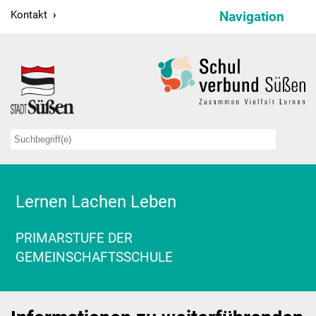
Kontakt
Navigation
Schulverbund
Schulleitung
Verwaltung
Sekretariate
Hausmeister
Lernen Lachen Leben
Kollegium
PRIMARSTUFE DER
Schulsozialarbeit
GEMEINSCHAFTSSCHULE
Projekte
Bildungspartnerschaften