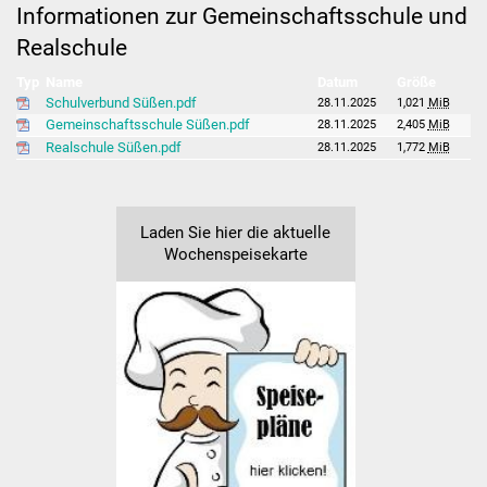
Informationen zur Gemeinschaftsschule und
Realschule
Hausmeister
Typ
Name
Datum
Größe
Kollegium
Schulverbund Süßen.pdf
28.11.2025
1,021
MiB
Gemeinschaftsschule Süßen.pdf
28.11.2025
2,405
MiB
Aktuelles
Realschule Süßen.pdf
28.11.2025
1,772
MiB
Schulprofil
Laden Sie hier die aktuelle
Informationen
Wochenspeisekarte
Ganztagesschule
Schulsozialarbeit
Projekte
Schulreifes Kind