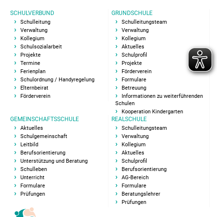
SCHULVERBUND
GRUNDSCHULE
Elternbeirat
Schulleitung
Schulleitungsteam
Verwaltung
Verwaltung
Übermittag Team
Kollegium
Kollegium
Schulsozialarbeit
Aktuelles
Projekte
Schulprofil
Leitbild
Termine
Projekte
Ferienplan
Förderverein
Schulordnung / Handyregelung
Formulare
Berufsorientierung
Elternbeirat
Betreuung
Förderverein
Informationen zu weiterführenden
Schulen
Unterstützung und
Kooperation Kindergarten
Beratung
GEMEINSCHAFTSSCHULE
REALSCHULE
Aktuelles
Schulleitungsteam
Schulgemeinschaft
Verwaltung
Förderverein
Leitbild
Kollegium
Berufsorientierung
Aktuelles
Unterstützung und Beratung
Schulprofil
Schulsozialarbeit
Schulleben
Berufsorientierung
Unterricht
AG-Bereich
Formulare
Formulare
Schulleben
Prüfungen
Beratungslehrer
Prüfungen
Methoden Montag