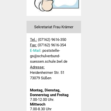
Sport und Bewegung
Kooperation KiGa
Sekretariat Frau Krämer
Lesebegleiter
Lese-Aktionstage
Tel.:
(07162) 9616-350
Fax:
(07162) 9616-354
Koko Reli
E-Mail
: poststelle-
gs@schulverbund-
suessen.schule.bwl.de
Förderverein
Adresse:
Heidenheimer Str. 51
Formulare
73079 Süßen
Betreuung
Montag, Dienstag,
Donnerstag und Freitag
Informationen zu
7.00-12.00 Uhr.
weiterführenden Schulen
Mittwoch
7.00-8.30 Uhr