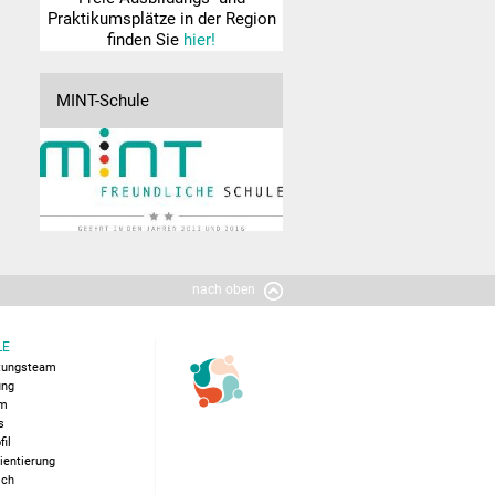
Praktikumsplätze in der Region
finden Sie
hier!
MINT-Schule
nach oben
LE
itungsteam
ung
um
s
fil
ientierung
ich