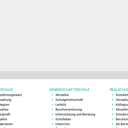
SCHULE
GEMEINSCHAFTSSCHULE
REALSCHU
ulleitungsteam
Aktuelles
Schulle
waltung
Schulgemeinschaft
Verwalt
legium
Leitbild
Kollegi
uelles
Berufsorientierung
Aktuelle
ulprofil
Unterstützung und Beratung
Schulpro
jekte
Schulleben
Berufsor
derverein
Unterricht
AG-Bere