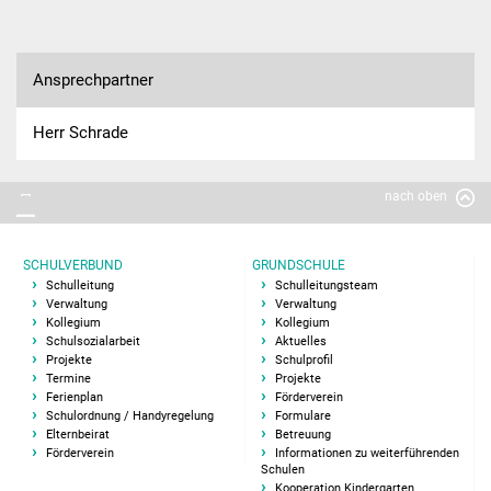
Hausmeister
Ansprechpartner
Kollegium
Herr Schrade
Aktuelles
nach oben
Schulprofil
Informationen
SCHULVERBUND
GRUNDSCHULE
Schulleitung
Schulleitungsteam
Ganztagesschule
Verwaltung
Verwaltung
Kollegium
Kollegium
Schulsozialarbeit
Aktuelles
Schulsozialarbeit
Projekte
Schulprofil
Termine
Projekte
Ferienplan
Förderverein
Projekte
Schulordnung / Handyregelung
Formulare
Elternbeirat
Betreuung
Förderverein
Informationen zu weiterführenden
Schulreifes Kind
Schulen
Kooperation Kindergarten