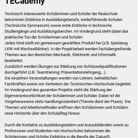
TECademy
First Lego League
Technisch interessierte Schülerinnen und Schüler der Realschule
bekommen Einblicke in Ausbildungsberufe, weiterführende Schulen
(Technische Gymnasium) sowie erste Einblicke in technische
Termine
Studiengänge und Ausbildungsberufen. Im Vordergrund steht dabei das
praktische Tun der Schülerinnen und Schüler:
Ferienplan
Jedes Kind stellt ein gemeinsam gewähltes Produkt her (z.B. Spielzeug
LKW mit Wechselblinker). In der Projektarbeit werden fachübergreifende
Themen aus den Bereichen Mechanik, Elektronik und Informatik
Schulordnung /
bearbeitet.
Handyregelung
Zusätzlich werden Übungen zur Stärkung von Schlüsselqualifikationen
durchgeführt (z.B. Teamtraining; Präsentationslehrgang;...).
Die einzelnen Veranstaltungen werden von Lehrern, betrieblichen
Elternbeirat
Fachkräften sowie von Vertretern der Technischen-Hochschule begleitet.
Im Vordergrund des gesamten Projekts steht die Stärkung der
Förderverein
Eigenverantwortlichkeit der Schülerinnen und Schüler. Dabei ist die
Vorgehensweise stets handlungsorientiert (Theorie dient der Praxis). Die
Grundschule
Themen und Arbeitsmethoden eröffnen den Schülerinnen und Schülern
neue Horizonte über den Schulalltag hinaus.
Schulleitungsteam
Durch die Kontakte zu Ausbildungsleitern und Auszubildenden sowie zu
Professoren und Studenten von Hochschulen bekommen die
Verwaltung
Schülerinnen und Schüler Einblicke in die Berufe der Zukunft.