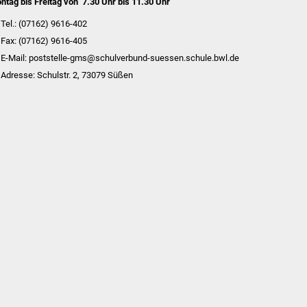
ntag
bis Freitag von 7.30 Uhr bis 11.30 Uhr
Tel
.: (07162) 9616-402
Fax:
(07162) 9616-405
E-Mail: poststelle-gms@schulverbund-suessen.schule.bwl.de
Adresse: Schulstr. 2, 73079 Süßen