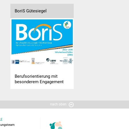
BoriS Gütesiegel
Berufsorientierung mit
besonderem Engagement
nach oben
LE
itungsteam