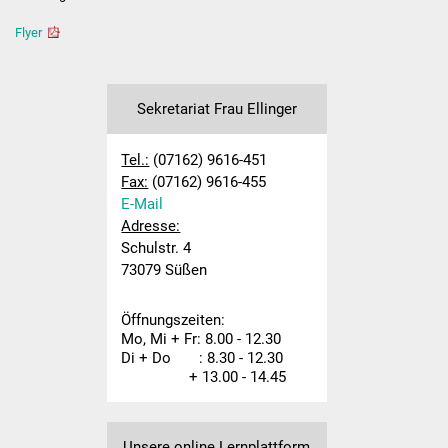
Flyer
First Lego League
Termine
Sekretariat Frau Ellinger
Ferienplan
Tel.:
(07162) 9616-451
Fax:
(07162) 9616-455
Schulordnung /
E-Mail
Handyregelung
Adresse:
Schulstr. 4
Elternbeirat
73079 Süßen
Förderverein
Öffnungszeiten:
Mo, Mi + Fr: 8.00 - 12.30
Grundschule
Di + Do : 8.30 - 12.30
+ 13.00 - 14.45
Schulleitungsteam
Verwaltung
Unsere online Lernplattform