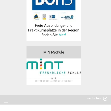
Sport und Bewegung
Kooperation KiGa
Freie Ausbildungs- und
Lesebegleiter
Praktikumsplätze in der Region
finden Sie
hier!
Lese-Aktionstage
Koko Reli
MINT-Schule
Förderverein
Formulare
Betreuung
Informationen zu
nach oben
weiterführenden Schulen