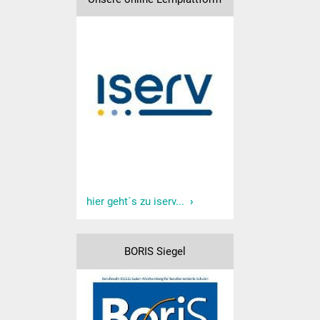
Hausmeister
Kollegium
Aktuelles
Schulprofil
Informationen
Ganztagesschule
hier geht´s zu iserv...
Schulsozialarbeit
BORIS Siegel
Projekte
Schulreifes Kind