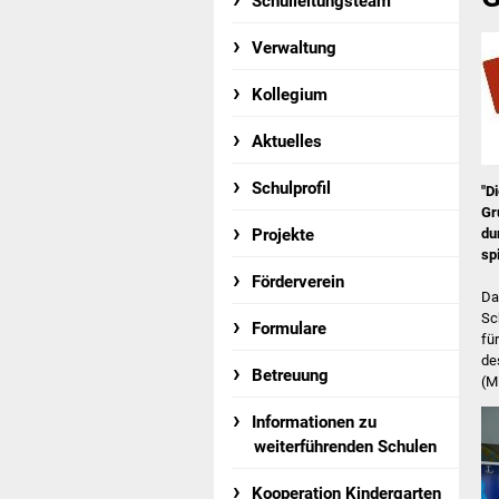
Schulleitungsteam
Verwaltung
Kollegium
Aktuelles
Schulprofil
"D
Gr
du
Projekte
sp
Förderverein
Da
Sc
Formulare
fü
de
Betreuung
(M
Informationen zu
weiterführenden Schulen
Kooperation Kindergarten