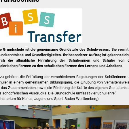
ie Grundschule ist die gemeinsame Grundstufe des Schulwesens. Sie vermitt
undkenntnisse und Grundfertigkeiten. Ihr besonderer Auftrag ist gekennzeich
rch die allmähliche Hinführung der Schülerinnen und Schüler von 
ielerischen Formen zu den schulischen Formen des Lernens und Arbeitens.
zu gehören die Entfaltung der verschiedenen Begabungen der Schülerinnen 
hüler in einem gemeinsamen Bildungsgang, die Einübung von Verhaltenswei
r das Zusammenleben sowie die Förderung der Kräfte des eigenen Gestaltens 
s schöpferischen Ausdrucks. Die Grundschule umfasst vier Schuljahre."
inisterium für Kultus, Jugend und Sport, Baden-Württemberg)