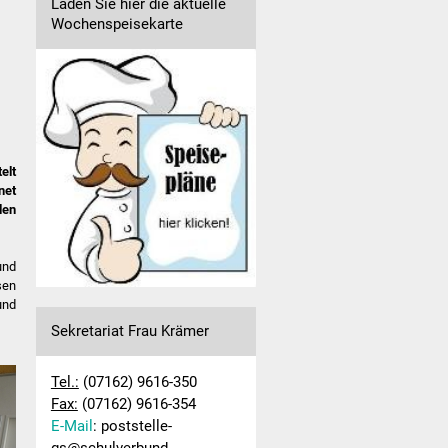
Laden Sie hier die aktuelle
Wochenspeisekarte
elt
net
den
und
sen
und
Sekretariat Frau Krämer
Tel.:
(07162) 9616-350
Fax:
(07162) 9616-354
E-Mail
: poststelle-