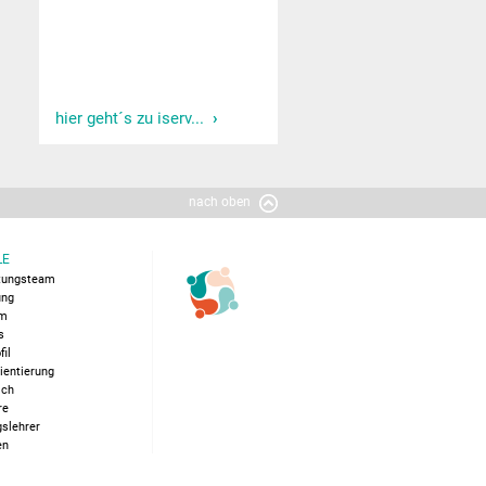
hier geht´s zu iserv...
nach oben
LE
itungsteam
ung
um
s
fil
ientierung
ich
re
slehrer
en