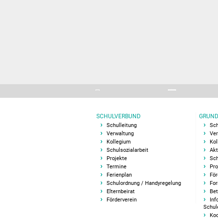
SCHULVERBUND
GRUND
Schulleitung
Sch
Verwaltung
Ver
Kollegium
Kol
Schulsozialarbeit
Akt
Projekte
Sch
Termine
Pro
Ferienplan
För
Schulordnung / Handyregelung
For
Elternbeirat
Bet
Förderverein
Inf
Schul
Koo