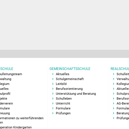
SCHULE
GEMEINSCHAFTSSCHULE
REALSCHU
ulleitungsteam
Aktuelles
Schulle
waltung
Schulgemeinschaft
Verwalt
legium
Leitbild
Kollegi
uelles
Berufsorientierung
Aktuelle
ulprofil
Unterstützung und Beratung
Schulpro
jekte
Schulleben
Berufsor
derverein
Unterricht
AG-Bere
mulare
Formulare
Formula
reuung
Prüfungen
Beratung
ormationen zu weiterführenden
Prüfung
en
peration Kindergarten